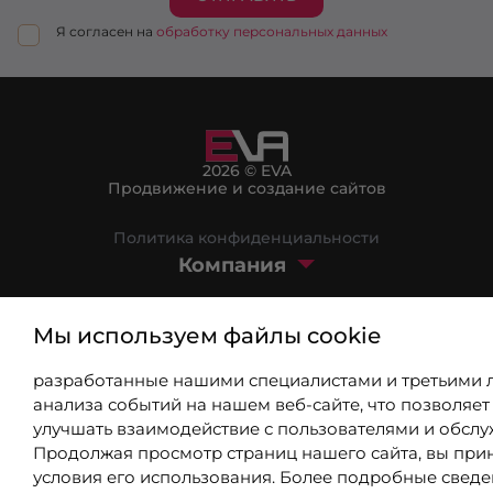
Я согласен на
обработку персональных данных
2026 © EVA
Продвижение и создание сайтов
Политика конфиденциальности
Компания
Маркетплейс
Мы используем файлы cookie
Блог
разработанные нашими специалистами и третьими 
8 (800) 301-39-03
анализа событий на нашем веб-сайте, что позволяет
улучшать взаимодействие с пользователями и обслу
Продолжая просмотр страниц нашего сайта, вы при
info@9310802.ru
условия его использования. Более подробные свед