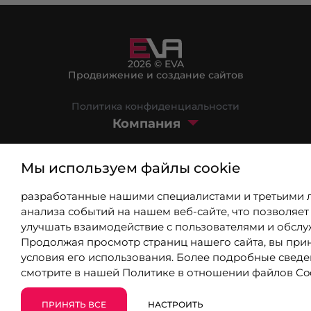
2026 © EVA
Продвижение и создание сайтов
Политика конфиденциальности
Компания
Маркетплейс
Мы используем файлы cookie
Блог
разработанные нашими специалистами и третьими 
8 (800) 301-39-03
анализа событий на нашем веб-сайте, что позволяет
улучшать взаимодействие с пользователями и обслу
Продолжая просмотр страниц нашего сайта, вы при
info@9310802.ru
условия его использования. Более подробные свед
смотрите в нашей
Политике в отношении файлов Co
Хабаровск, ул. Карла Маркса, 96А
ПРИНЯТЬ ВСЕ
НАСТРОИТЬ