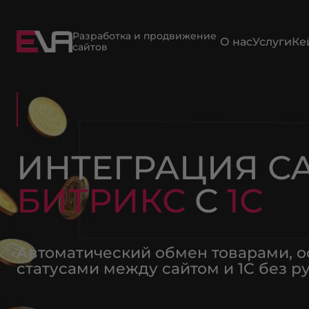
Разработка и продвижение
О нас
Услуги
Ке
сайтов
ИНТЕГРАЦИЯ С
БИТРИКС
С
1С
Автоматический обмен товарами, ос
статусами между сайтом и 1С без р