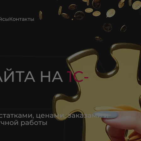
йсы
Контакты
АЙТА НА
1С-
татками, ценами, заказами и
учной работы