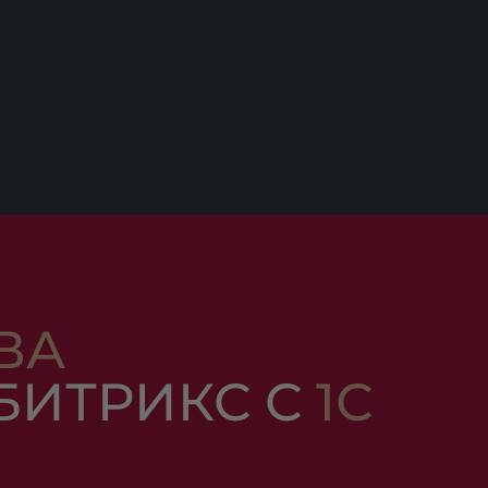
ВА
БИТРИКС С
1С