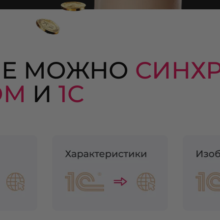
ЫЕ МОЖНО
СИНХ
ОМ
И
1С