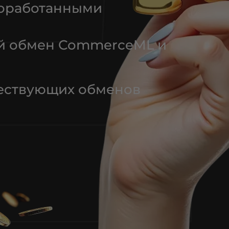
доработанными
й обмен CommerceML и
ествующих обменов