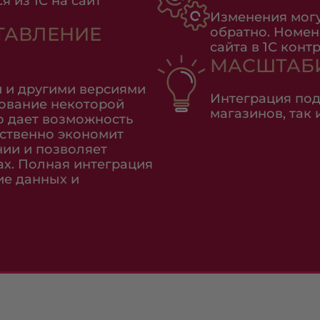
 из 1С на сайт
Изменения могут
ТАВЛЕНИЕ
обратно. Номенк
сайта в 1С конт
МАСШТАБ
й и другими версиями
Интеграция под
ование некоторой
магазинов, так 
то дает возможность
ественно экономит
ии и позволяет
ах. Полная интеграция
ие данных и