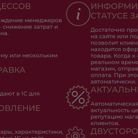
ЦЕССОВ
ИНФОРМИР
СТАТУСЕ З
бождение менеджеров
– снижение затрат и
Достаточно про
на.
на сайте или п
позволит клиен
находится офор
ому или нескольким
товара. Когда к
реальном време
РАВКА
магазин, отправ
оплата. При эт
автоматически.
АКТУАЛЬН
дают в 1С для
Автоматическая
ОВЛЕНИЕ
актуальность це
репутацию мага
клиентов.
ДВУСТОР
ары, характеристики,