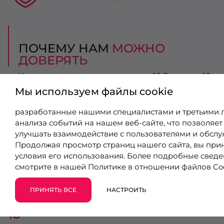
ПОЧЕМУ НАМ
МОЖНО
ДОВЕРЯТЬ
Интеграция интернет-магазина на 1С-Битрикс с 1С –
это настройка связи между этими программными
Мы используем файлы cookie
продуктами для обмена данными. Правильно
настроенная интеграция позволяет выгружать на
сайт товары и цены как в ручном, так и
разработанные нашими специалистами и третьими 
автоматическом режиме, а также получать в 1С
анализа событий на нашем веб-сайте, что позволяет
заказы с сайта и их статусы.
Наши специалисты обладают официальной
улучшать взаимодействие с пользователями и обслу
компетенцией в вопросе «Интеграция сайта с 1С».
Продолжая просмотр страниц нашего сайта, вы при
Получение компетенции означает, что компания-
условия его использования. Более подробные свед
партнер имеет в наличии сертифицированных
специалистов, обладающих необходимой
смотрите в нашей
Политике в отношении файлов Co
квалификацией для разработки интернет-
решений, интегрированных с продуктами «1С», а
также имеет подтвержденные успешные примеры
ПРИНЯТЬ ВСЕ
НАСТРОИТЬ
внедрений.
15